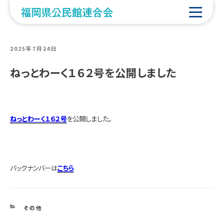
POSTED
2025年7月24日
ON
ねっとわーく１６２号を公開しました
ねっとわーく１６２号
を公開しました。
バックナンバーは
こちら
CATEGORIES
その他