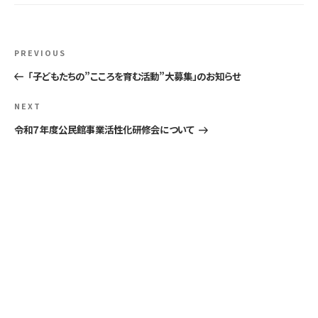
投
Previous
PREVIOUS
稿
Post
「子どもたちの”こころを育む活動”大募集」のお知らせ
ナ
Next
NEXT
ビ
Post
令和７年度公民館事業活性化研修会について
ゲ
ー
シ
ョ
ン