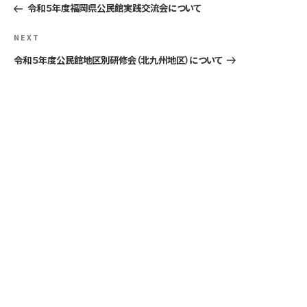
稿
Post
令和５年度福岡県公民館実践交流会について
ナ
Next
NEXT
ビ
Post
令和５年度公民館地区別研修会（北九州地区）について
ゲ
ー
シ
ョ
ン