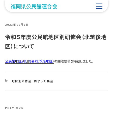
POSTED
2023年11月7日
ON
令和５年度公民館地区別研修会（北筑後地
区）について
公民館地区別研修会（北筑後地区）
の開催要項を掲載しました。
CATEGORIES
地区別研修会
,
終了した集会
投
Previous
PREVIOUS