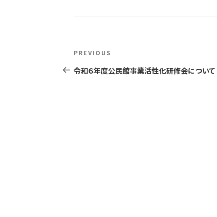
投
Previous
PREVIOUS
稿
Post
令和６年度公民館事業活性化研修会について
ナ
ビ
ゲ
ー
シ
ョ
ン