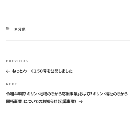
CATEGORIES
未分類
投
Previous
PREVIOUS
稿
Post
ねっとわーく１５０号を公開しました
ナ
Next
NEXT
ビ
Post
令和４年度「キリン・地域のちから応援事業」および「キリン・福祉のちから
開拓事業」についてのお知らせ（公募事業）
ゲ
ー
シ