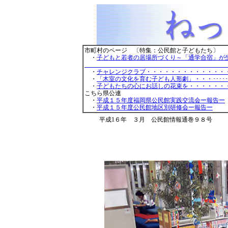
市町村のページ 〔特集：公民館と子どもたち〕
・
子どもと若者の居場所づくり～「通学合宿」が
・・・北九州市立小
・
チャレンジクラブ・・・・・・・・・・・・・
・
「木室の文化を育む子ども人形劇」・・・･･････
・
子どもたちの心にお話しの花束を・・・・・・
こちら県公連
・
平成１５年度福岡県公民館実践交流会ー報告ー
・
平成１５年度公民館地区別研修会ー報告ー
平成1６年 ３月 公民館情報通巻９８号